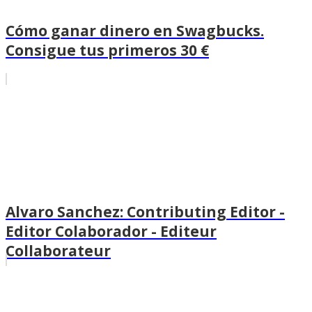
Cómo ganar dinero en Swagbucks.
Consigue tus primeros 30 €
Alvaro Sanchez: Contributing Editor -
Editor Colaborador - Editeur
Collaborateur