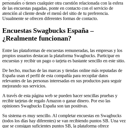
personales o tienes cualquier otra cuestión relacionada con la esfera
de las encuestas pagadas, ponte en contacto con el servicio de
atención al cliente desde el menú del sitio de tu preferencia.
Usualmente se ofrecen diferentes formas de contacto.
Encuestas Swagbucks España –
¿Realmente funcionan?
Entre las plataformas de encuestas remuneradas, las empresas y los
propios usuarios destacan la plataforma Swagbucks. Participar en
encuestas y recibir un pago o tarjeta es bastante sencillo en este sitio.
De hecho, muchas de las marcas y tiendas online más reputadas de
España usan el perfil de esta compañía para recopilar datos
relevantes de las personas interesadas en sus productos para seguir
mejorando sus servicios.
A través de esta página web se pueden hacer sencillas pruebas y
recibir tarjetas de regalo Amazon o ganar dinero. Por eso las
opiniones Swagbucks España son tan positivas.
Su sistema es muy sencillo. Al completar encuestas en Swagbucks
(todos los días hay diferentes) se van recibiendo puntos SB. Una vez
que se consigan suficientes puntos SB, la plataforma ofrece