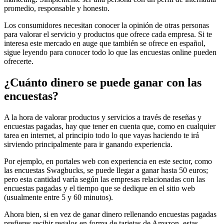
promedio, responsable y honesto.
Los consumidores necesitan conocer la opinión de otras personas
para valorar el servicio y productos que ofrece cada empresa. Si te
interesa este mercado en auge que también se ofrece en español,
sigue leyendo para conocer todo lo que las encuestas online pueden
ofrecerte.
¿Cuánto dinero se puede ganar con las
encuestas?
A la hora de valorar productos y servicios a través de reseñas y
encuestas pagadas, hay que tener en cuenta que, como en cualquier
tarea en internet, al principio todo lo que vayas haciendo te irá
sirviendo principalmente para ir ganando experiencia.
Por ejemplo, en portales web con experiencia en este sector, como
las encuestas Swagbucks, se puede llegar a ganar hasta 50 euros;
pero esta cantidad varía según las empresas relacionadas con las
encuestas pagadas y el tiempo que se dedique en el sitio web
(usualmente entre 5 y 60 minutos).
Ahora bien, si en vez de ganar dinero rellenando encuestas pagadas
prefieres recibir regalos en forma de tarjetas de Amazon, estas