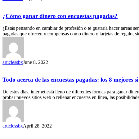
¿Cómo
¿Cómo ganar dinero con encuestas pagadas?
ganar
dinero
¿Estás pensando en cambiar de profesión o te gustaría hacer tareas se
con
pagadas que ofrecen recompensas como dinero o tarjetas de regalo, s
encuestas
pagadas?
articlessbx
June 8, 2022
Todo
Todo acerca de las encuestas pagadas: los 8 mejores s
acerca
de
De estos dias, internet está lleno de diferentes formas para ganar din
las
probar nuevos sitios web o rellenar encuestas en línea, las posibilid
encuestas
pagadas:
los
8
mejores
articlessbx
April 28, 2022
sitios
de