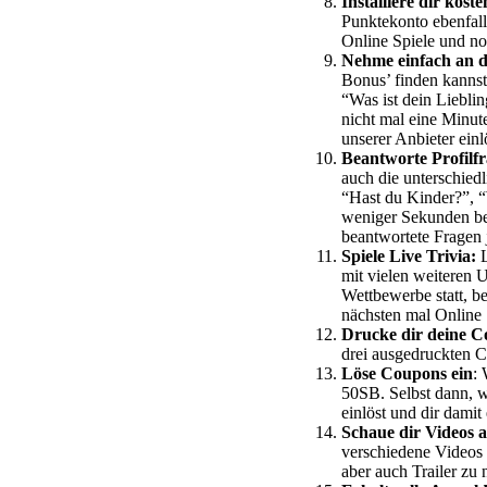
Installiere dir kost
Punktekonto ebenfall
Online Spiele und no
Nehme einfach an d
Bonus’ finden kannst
“Was ist dein Liebl
nicht mal eine Minut
unserer Anbieter ein
Beantworte Profilf
auch die unterschied
“Hast du Kinder?”, “
weniger Sekunden bea
beantwortete Fragen 
Spiele Live Trivia:
L
mit vielen weiteren 
Wettbewerbe statt, 
nächsten mal Online 
Drucke dir deine C
drei ausgedruckten
Löse Coupons ein
:
50SB. Selbst dann, w
einlöst und dir dami
Schaue dir Videos a
verschiedene Videos 
aber auch Trailer zu