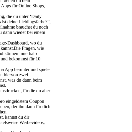
it denen du dein
, Apps für Online Shops,
g, die du unter ‘Daily
ist deine Lieblingsfarbe?”,
ilnahme brauchst du noch
du dann wieder bei einem
rage-Dashboard, wo du
n kannst.Die Fragen, wie
und können innerhalb
t und bekommst für 10
ia App herunter und spiele
en hiervon zwei
nst, was du dann beim
nst.
usdrucken, für die du aller
 pro eingelöstem Coupon
eben, der ihn dann für dich
hen.
, kannst du dir
pielsweise Werbevideos,