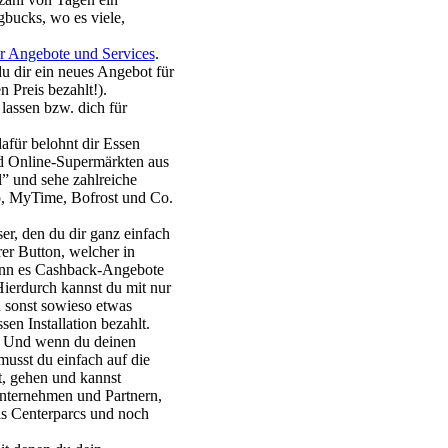
gbucks, wo es viele,
r Angebote und Services
.
du dir ein neues Angebot für
n Preis bezahlt!).
lassen bzw. dich für
für belohnt dir Essen
nd Online-Supermärkten aus
” und sehe zahlreiche
do, MyTime, Bofrost und Co.
er, den du dir ganz einfach
rer Button, welcher in
wenn es Cashback-Angebote
ierdurch kannst du mit nur
sonst sowieso etwas
sen Installation bezahlt.
ne. Und wenn du deinen
musst du einfach auf die
 gehen und kannst
Unternehmen und Partnern,
ls Centerparcs und noch