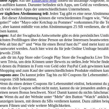
enlose Apps:
Auf der
Entdecken-Seite
findest du unzählige Angebote, m
s auffülen kannst. Darunter befinden sich Apps, um Geld zu verdienen
ch viel weitere Apps der unterschiedlichsten Unternehmen.
er täglichen Abstimmung teil:
Jeden Tag gibt es eine neue Abstimmun
. Bei dieser Abstimmung können die verschiedensten Fragen wie, “Was 
ingstier?” oder “Mayo oder Ketchup zu Pommes” vorkommen.Für die Te
e, aber kannst mithilfe von zehn Abstimmungen 25 SB verdienen, die 
lösen kannst.
ragen:
Auf der Swagbucks Antwortseite gibt es dein persönliches Umf
lichsten Profilfragen über deine Person un deine Interessen beantworte
Wie alt bist du?” und “Was für einen Beruf hast du?” sind meist kurz 
ntwortet werden. Auch hier wirst du für jede Online Umfrage bezahl
jeweils 25SB.
ade dir im App Store oder Google Play Store die Swagbucks Live Triv
Usern Trivia, um dein Können unter Beweis zu stellen.Jede Woche find
bei denen du Prämien in Form von Geld oder PayPal Cash gewinnen kan
Shopping und zum Kauf der unterschiedlichsten Produkte einlösen kan
oupons aus:
Du kannst jeden Tag bis zu 60 Coupons für Lebensmittel a
 Coupons 1SB bekommst.
 Wenn du einen deiner Coupons für Lebensmittel einlöst, bekommst du
enn du den Coupon selbst nicht nutzt, kannst du sie jemanden anders g
t einen neuen Bonus beschwert. Nice! Damit kannst du nichts falschmac
n:
Wenn du auf der Website unter “Mehr” den Button “Watch” anklickst
anzeigen lassen, mit denen du SBs verdienen kannst. Dazu zählen beis
 neuen Filmen und viele weitere Möglichkeiten.