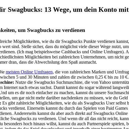
 dir Swagbucks: 13 Wege, um dein Konto mi
hkeiten, um Swagbucks zu verdienen
lreiche Möglichkeiten, wie du dir Swagbucks Punkte verdienen kannst
wert sind. Stelle sicher, dass du möglichst viele dieser Wege nutzt,
rdienen. (Ich mag beispielsweise Cashbacks und Online Umfragen). Ab
schiedlichsten Möglichkeiten bei zahlreichen Unternehmen, um nicht ge
immer dran, dass die Abwechslung den Spaß ausmacht.
ie
meisten Online Umfragen
, die von zahlreichen Marken und Umfrag
wischen 5 und 30 Minuten und zahlen dir zwischen 0,25 € bis zu 10 €.
schine:
Nutze die Swagbucks Suchmaschine, die von Yahoo unterstützt
 Internet nach etwas suchst. Damit kannst du sogar während langweil
nd um es dir noch einfacher zu machen, kannst du unsere Suchmaschin
ellen, um gar nicht mehr darüber nachdenken zu müssen, wie du Geld 
e:
Es gibt zahlreiche Möglichkeiten, wie du als Swagbucks User selbst
ks verdienst. Einerseits kannst du durch das Spielen von Paid Games 
enen. Andererseits kannst du aber auch direkt auf Swagbucks Online 
zliche Swagbucks zu verdienen. Und wenn dir all das nicht reicht, kann
besonders hoch hinaus willst, kannst du auch Partnerspiele spielen, be
t, indem du das Spiel downloadest und innerhalb einer bestimmten An