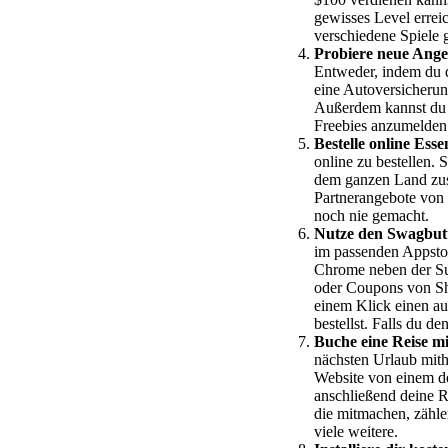
gewisses Level errei
verschiedene Spiele g
Probiere neue Ange
Entweder, indem du di
eine Autoversicherung
Außerdem kannst du a
Freebies anzumelden
Bestelle online Esse
online zu bestellen.
dem ganzen Land zus
Partnerangebote von 
noch nie gemacht.
Nutze den Swagbut
im passenden Appstor
Chrome neben der Su
oder Coupons von Sho
einem Klick einen a
bestellst. Falls du d
Buche eine Reise m
nächsten Urlaub mith
Website von einem de
anschließend deine R
die mitmachen, zähle
viele weitere.