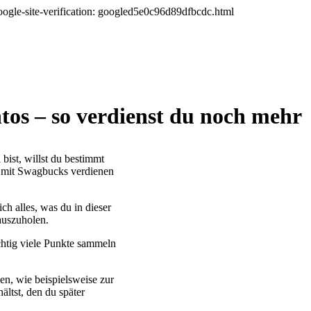
oogle-site-verification: googled5e0c96d89dfbcdc.html
os – so verdienst du noch mehr
 bist, willst du bestimmt
d mit Swagbucks verdienen
ch alles, was du in dieser
auszuholen.
htig viele Punkte sammeln
en, wie beispielsweise zur
tst, den du später