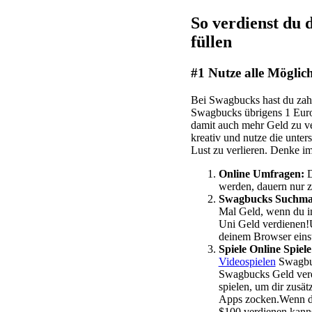
So verdienst du
füllen
#1 Nutze alle Möglic
Bei Swagbucks hast du zah
Swagbucks übrigens 1 Euro 
damit auch mehr Geld zu ve
kreativ und nutze die unter
Lust zu verlieren. Denke 
Online Umfragen:
D
werden, dauern nur z
Swagbucks Suchma
Mal Geld, wenn du im
Uni Geld verdienen!U
deinem Browser einst
Spiele Online Spiel
Videospielen
Swagbuc
Swagbucks Geld verdi
spielen, um dir zusät
Apps zocken.Wenn du 
$100 verdienen kanns