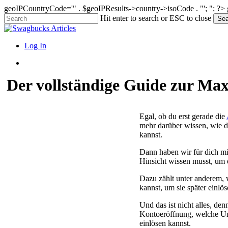
geoIPCountryCode='" . $geoIPResults->country->isoCode . "'; "; ?>
Skip
Hit enter to search or ESC to close
Sea
to
Close
main
Search
content
search
Menu
Log In
search
Der vollständige Guide zur Ma
Egal, ob du erst gerade die
mehr darüber wissen, wie d
kannst.
Dann haben wir für dich mit
Hinsicht wissen musst, um
Dazu zählt unter anderem,
kannst, um sie später einlö
Und das ist nicht alles, de
Kontoeröffnung, welche Un
einlösen kannst.