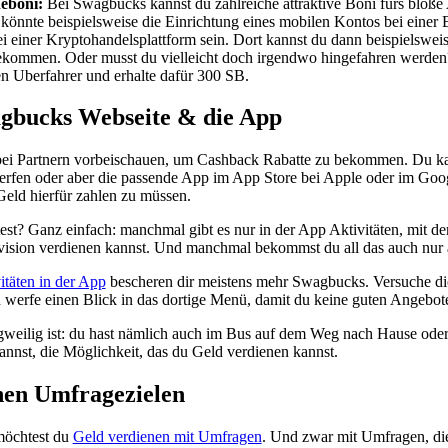
deboni:
Bei Swagbucks kannst du zahlreiche attraktive Boni fürs bloße
könnte beispielsweise die Einrichtung eines mobilen Kontos bei einer 
ei einer Kryptohandelsplattform sein. Dort kannst du dann beispielswei
kommen. Oder musst du vielleicht doch irgendwo hingefahren werden?
n Uberfahrer und erhalte dafür 300 SB.
agbucks Webseite & die App
bei Partnern vorbeischauen, um Cashback Rabatte zu bekommen. Du ka
erfen oder aber die passende App im App Store bei Apple oder im Goog
Geld hierfür zahlen zu müssen.
st? Ganz einfach: manchmal gibt es nur in der App Aktivitäten, mit d
ision verdienen kannst. Und manchmal bekommst du all das auch nur 
itäten in der App
bescheren dir meistens mehr Swagbucks. Versuche dic
 werfe einen Blick in das dortige Menü, damit du keine guten Angebote
weilig ist: du hast nämlich auch im Bus auf dem Weg nach Hause oder
annst, die Möglichkeit, das du Geld verdienen kannst.
nen Umfragezielen
 möchtest du
Geld verdienen mit Umfragen
. Und zwar mit Umfragen, di