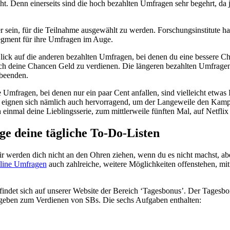
icht. Denn einerseits sind die hoch bezahlten Umfragen sehr begehrt, da
r sein, für die Teilnahme ausgewählt zu werden. Forschungsinstitute h
egment für ihre Umfragen im Auge.
lick auf die anderen bezahlten Umfragen, bei denen du eine bessere 
auch deine Chancen Geld zu verdienen. Die längeren bezahlten Umfragen
 beenden.
 Umfragen, bei denen nur ein paar Cent anfallen, sind vielleicht etwas 
Sie eignen sich nämlich auch hervorragend, um der Langeweile den Kamp
einmal deine Lieblingsserie, zum mittlerweile fünften Mal, auf Netflix
ige deine tägliche To-Do-Listen
werden dich nicht an den Ohren ziehen, wenn du es nicht machst, aber 
line Umfragen
auch zahlreiche, weitere Möglichkeiten offenstehen, mi
findet sich auf unserer Website der Bereich ‘Tagesbonus’. Der Tagesbo
fgeben zum Verdienen von SBs. Die sechs Aufgaben enthalten: