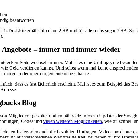
chen
ändig beantworten
r To-Do-Liste erhältst du dann 2 SB und für alle sechs sogar 7 SB. So l
t.
e Angebote – immer und immer wieder
ntdecken-Seite wechseln immer. Mal ist es eine Umfrage, die besonders
t, wie Geld verdienen kannst. Und selbst wenn mal keine ansprechend
 du morgen oder übermorgen eine neue Chance.
fach, dass es fast lächerlich erscheint. Mal ist es zum Beispiel das B
 Adresse.
gbucks Blog
von Mitgliedern gestaltet und enthält viele Infos zu Updates der Swagb
rhöhungen, Codes und
vielen weiteren Möglichkeiten
, wie du schnell u
hiedenen Kategorien auch die bezahlten Umfragen, Videos anschauen, 
meldung auf verschiedenen Websites gelistet, bei denen du pro Umfr