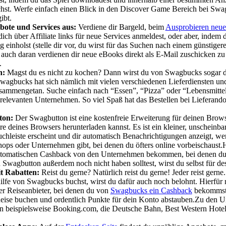
chst. Werfe einfach einen Blick in den Discover Game Bereich bei Swa
ibt.
bote und Services aus:
Verdiene dir Bargeld, beim
Ausprobieren neue
ch über Affiliate links für neue Services anmeldest, oder aber, indem 
 einholst (stelle dir vor, du wirst für das Suchen nach einem günstigere
uch daran verdienen dir neue eBooks direkt als E-Mail zuschicken zu 
.
n:
Magst du es nicht zu kochen? Dann wirst du von Swagbucks sogar da
 Swagbucks hat sich nämlich mit vielen verschiedenen Lieferdiensten u
ammengetan. Suche einfach nach “Essen”, “Pizza” oder “Lebensmittel
relevanten Unternehmen. So viel Spaß hat das Bestellen bei Lieferan
ton:
Der Swagbutton ist eine kostenfreie Erweiterung für deinen Brows
e deines Browsers herunterladen kannst. Es ist ein kleiner, unscheinba
chleiste erscheint und dir automatisch Benachrichtigungen anzeigt, 
ps oder Unternehmen gibt, bei denen du öfters online vorbeischaust.H
utomatischen Cashback von den Unternehmen bekommen, bei denen du 
en Swagbutton außerdem noch nicht haben solltest, wirst du selbst für des
it Rabatten:
Reist du gerne? Natürlich reist du gerne! Jeder reist ger
ilfe von Swagbucks buchst, wirst du dafür auch noch belohnt. Hierfür 
r Reiseanbieter, bei denen du von
Swagbucks ein Cashback
bekommst,
eise buchen und ordentlich Punkte für dein Konto abstauben.Zu den 
n beispielsweise Booking.com, die Deutsche Bahn, Best Western Hote