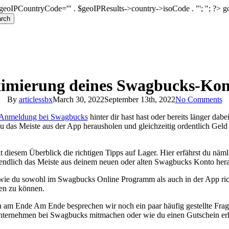
geoIPCountryCode='" . $geoIPResults->country->isoCode . "'; "; ?>
g
rch
ximierung deines Swagbucks-Kont
By
articlessbx
March 30, 2022
September 13th, 2022
No Comments
Anmeldung bei Swagbucks
hinter dir hast hast oder bereits länger dabei
u das Meiste aus der App herausholen und gleichzeitig ordentlich Gel
 diesem Überblick die richtigen Tipps auf Lager. Hier erfährst du nämli
 endlich das Meiste aus deinem neuen oder alten Swagbucks Konto her
 wie du sowohl im Swagbucks Online Programm als auch in der App ric
sen zu können.
nn am Ende Am Ende besprechen wir noch ein paar häufig gestellte Frag
ternehmen bei Swagbucks mitmachen oder wie du einen Gutschein erhäl